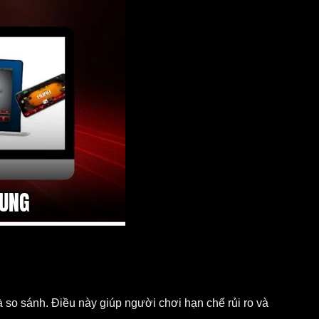
à so sánh. Điều này giúp người chơi hạn chế rủi ro và