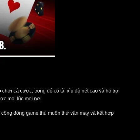
chơi cá cược, trong đó có tài xỉu độ nét cao và hỗ trợ
ợc mọi lúc mọi nơi.
cho cộng đồng game thủ muốn thử vận may và kết hợp