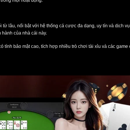
 trong mọi hoạt động.
ổi từ lâu, nổi bật với hệ thống cá cược đa dạng, uy tín và dịc
 hành của nhà cái này.
tính bảo mật cao, tích hợp nhiều trò chơi tài xỉu và các game