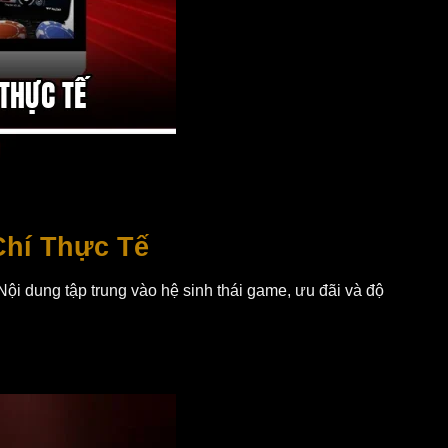
Chí Thực Tế
ội dung tập trung vào hệ sinh thái game, ưu đãi và độ