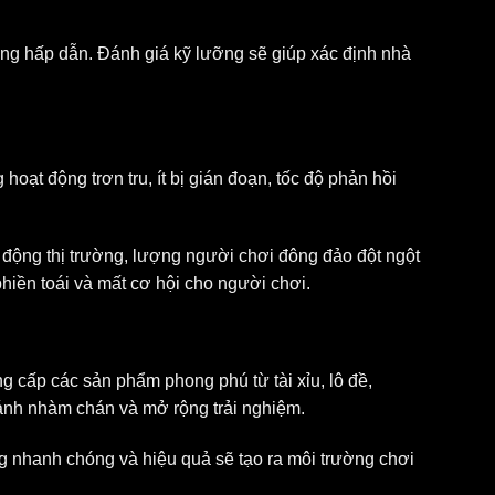
ưởng hấp dẫn. Đánh giá kỹ lưỡng sẽ giúp xác định nhà
g hoạt động trơn tru, ít bị gián đoạn, tốc độ phản hồi
 động thị trường, lượng người chơi đông đảo đột ngột
phiền toái và mất cơ hội cho người chơi.
g cấp các sản phẩm phong phú từ tài xỉu, lô đề,
ránh nhàm chán và mở rộng trải nghiệm.
àng nhanh chóng và hiệu quả sẽ tạo ra môi trường chơi