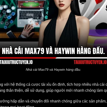
Nhà cái Max79 và Haywin hàng đầu.
g với hệ thống cá cược tài xỉu ổn định, tích hợp nhiều nhà cái
ng thân thiện, dễ sử dụng, giúp người mới nhanh chóng làm q
thưởng hấp dẫn và chuyển đổi nhanh chóng giữa các sản phẩm, 