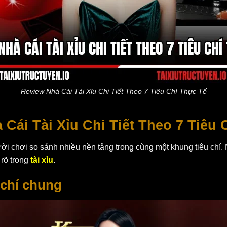
Review Nhà Cái Tài Xỉu Chi Tiết Theo 7 Tiêu Chí Thực Tế
 Cái Tài Xỉu Chi Tiết Theo 7 Tiêu 
chơi so sánh nhiều nền tảng trong cùng một khung tiêu chí. N
 rõ trong
tài xỉu
.
u chí chung