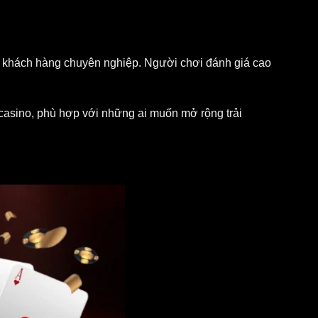
h vụ khách hàng chuyên nghiệp. Người chơi đánh giá cao
 casino, phù hợp với những ai muốn mở rộng trải