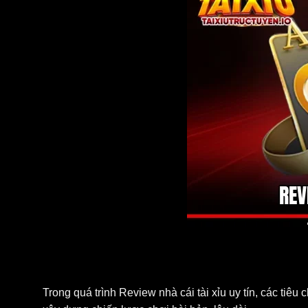
Trong quá trình Review nhà cái tài xỉu uy tín, các tiê