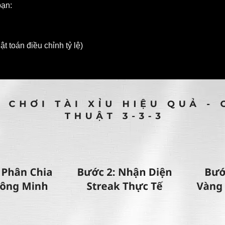
bạn:
ì
ật toán điều chỉnh tỷ lệ)