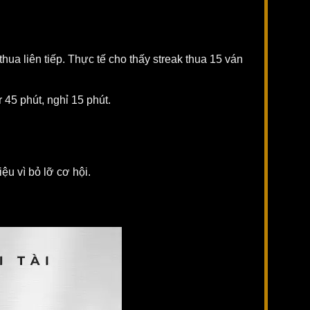
ua liên tiếp. Thực tế cho thấy streak thua 15 ván
 45 phút, nghỉ 15 phút.
iệu vì bỏ lỡ cơ hội.