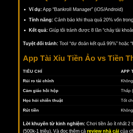
Ví dụ:
App “Bankroll Manager” (iOS/Android)
Tính năng:
Cảnh báo khi thua quá 20% vốn trong
Kết quả:
Giúp tôi tránh được 8 lần “cháy tài kho
Tuyệt đối tránh:
Tool “dự đoán kết quả 99%” hoặc “ha
App Tài Xỉu Tiền Ảo vs Tiền 
TIÊU CHÍ
APP 
Rủi ro tài chính
Không 
Cảm giác hồi hộp
Thấp (
Học hỏi chiến thuật
Tốt c
Rút tiền
Không
Lời khuyên từ kinh nghiệm:
Chơi tiền ảo ít nhất 2 
(500k-1 triệu). Và đọc thêm cả
review nhà cái
của ch