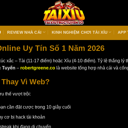
U
REVIEW NHÀ CÁI
KINH NGHIỆM CHƠI TÀI XỈU
APP 
 Online Uy Tín Số 1 Năm 2026
xúc xắc – Tài (11-17 điểm) hoặc Xỉu (4-10 điểm). Tỷ lệ thắng lý
c Tuyến
–
robertgreene.co
là website tổng hợp nhà cái và cổng
u Thay Vì Web?
u thế vượt trội:
ạn cần đặt cược trong 10 giây cuối
 cơ bị hack tài khoản
streak khi đang di chuyển