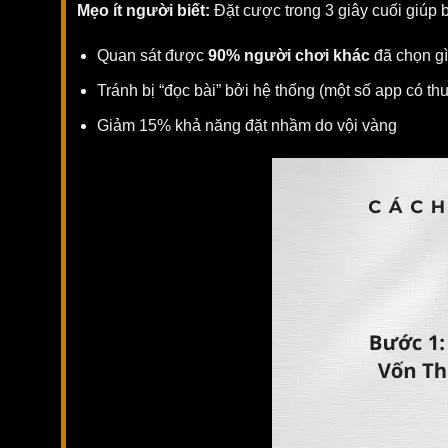
Mẹo ít người biết:
Đặt cược trong 3 giây cuối giúp 
Quan sát được
90% người chơi khác
đã chọn g
Tránh bị “đọc bài” bởi hệ thống (một số app có thu
Giảm 15% khả năng đặt nhầm do vội vàng