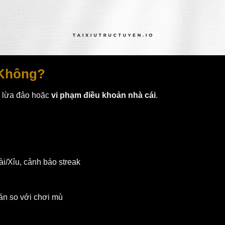
 Không?
à lừa đảo hoặc
vi phạm điều khoản nhà cái
.
Tài/Xỉu, cảnh báo streak
n so với chơi mù