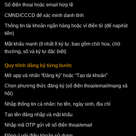
Số điện thoại hoặc email hợp lệ
CMND/CCCD để xác minh danh tính
Thông tin tài khoản ngân hàng hoặc ví điện tử (để nạp/rút
tiền)
Mật khẩu mạnh (ít nhất 8 ký tự, bao gồm chữ hoa, chữ
thường, số và ký tự đặc biệt)
Quy trình đăng ký từng bước
Mở app và nhấn “Đăng ký” hoặc “Tạo tài khoản”
Chọn phương thức đăng ký (số điện thoại/email/mạng xã
hội)
Nhập thông tin cá nhân: họ tên, ngày sinh, địa chỉ
Tạo tên đăng nhập và mật khẩu
Nhập mã OTP gửi về số điện thoại/email
Đồng ý với điều khoản sử dụng