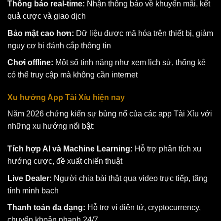
Thông báo real-time:
Nhận thông báo về khuyến mãi, kết
quả cược và giao dịch
Bảo mật cao hơn:
Dữ liệu được mã hóa trên thiết bị, giảm
nguy cơ bị đánh cắp thông tin
Chơi offline:
Một số tính năng như xem lịch sử, thống kê
có thể truy cập mà không cần internet
Xu hướng App Tài Xỉu hiện nay
Năm 2026 chứng kiến sự bùng nổ của các app Tài Xỉu với
những xu hướng nổi bật:
Tích hợp AI và Machine Learning:
Hỗ trợ phân tích xu
hướng cược, đề xuất chiến thuật
Live Dealer:
Người chia bài thật qua video trực tiếp, tăng
tính minh bạch
Thanh toán đa dạng:
Hỗ trợ ví điện tử, cryptocurrency,
chuyển khoản nhanh 24/7