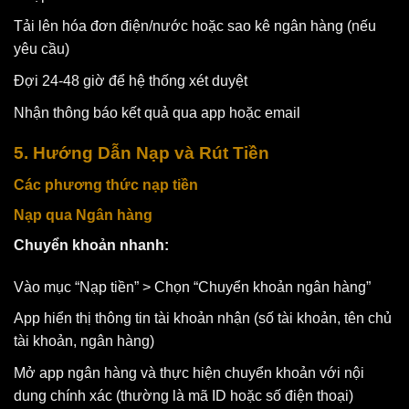
Tải lên hóa đơn điện/nước hoặc sao kê ngân hàng (nếu
yêu cầu)
Đợi 24-48 giờ để hệ thống xét duyệt
Nhận thông báo kết quả qua app hoặc email
5. Hướng Dẫn Nạp và Rút Tiền
Các phương thức nạp tiền
Nạp qua Ngân hàng
Chuyển khoản nhanh:
Vào mục “Nạp tiền” > Chọn “Chuyển khoản ngân hàng”
App hiển thị thông tin tài khoản nhận (số tài khoản, tên chủ
tài khoản, ngân hàng)
Mở app ngân hàng và thực hiện chuyển khoản với nội
dung chính xác (thường là mã ID hoặc số điện thoại)