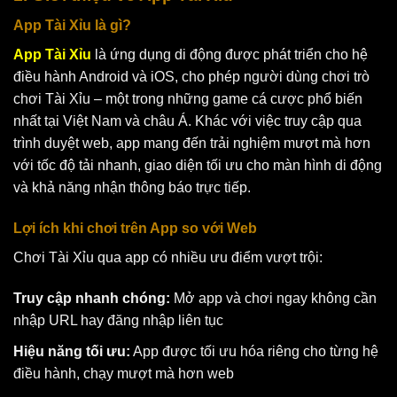
App Tài Xỉu là gì?
App Tài Xỉu
là ứng dụng di động được phát triển cho hệ
điều hành Android và iOS, cho phép người dùng chơi trò
chơi Tài Xỉu – một trong những game cá cược phổ biến
nhất tại Việt Nam và châu Á. Khác với việc truy cập qua
trình duyệt web, app mang đến trải nghiệm mượt mà hơn
với tốc độ tải nhanh, giao diện tối ưu cho màn hình di động
và khả năng nhận thông báo trực tiếp.
Lợi ích khi chơi trên App so với Web
Chơi Tài Xỉu qua app có nhiều ưu điểm vượt trội:
Truy cập nhanh chóng:
Mở app và chơi ngay không cần
nhập URL hay đăng nhập liên tục
Hiệu năng tối ưu:
App được tối ưu hóa riêng cho từng hệ
điều hành, chạy mượt mà hơn web