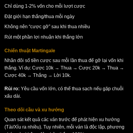
Chỉ dùng 1-2% vốn cho mỗi lượt cược
Đặt giới hạn thắng/thua mỗi ngày
Không nên “cược gỡ” sau khi thua nhiều
Rút một phần lợi nhuận khi thắng lớn
Chiến thuật Martingale
Nhân đôi số tiền cược sau mỗi lần thua để gỡ lại vốn khi
thắng. Ví dụ: Cược 10k → Thua → Cược 20k → Thua →
Cược 40k → Thắng → Lời 10k.
Rủi ro:
Yêu cầu vốn lớn, có thể thua sạch nếu gặp chuỗi
xấu dài.
Theo dõi cầu và xu hướng
Quan sát kết quả các ván trước để phát hiện xu hướng
(Tài/Xỉu ra nhiều). Tuy nhiên, mỗi ván là độc lập, phương