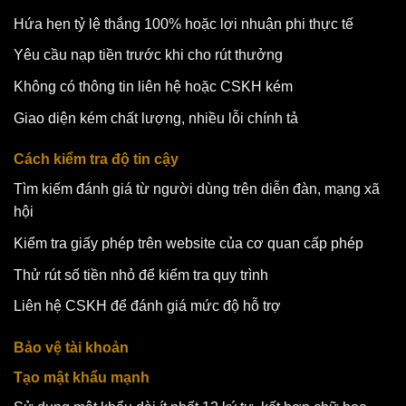
Hứa hẹn tỷ lệ thắng 100% hoặc lợi nhuận phi thực tế
Yêu cầu nạp tiền trước khi cho rút thưởng
Không có thông tin liên hệ hoặc CSKH kém
Giao diện kém chất lượng, nhiều lỗi chính tả
Cách kiểm tra độ tin cậy
Tìm kiếm đánh giá từ người dùng trên diễn đàn, mạng xã
hội
Kiểm tra giấy phép trên website của cơ quan cấp phép
Thử rút số tiền nhỏ để kiểm tra quy trình
Liên hệ CSKH để đánh giá mức độ hỗ trợ
Bảo vệ tài khoản
Tạo mật khẩu mạnh