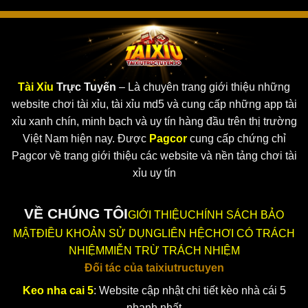
Tài Xỉu
Trực Tuyến
– Là chuyên trang giới thiệu những
website chơi tài xỉu, tài xỉu md5 và cung cấp những app tài
xỉu xanh chín, minh bạch và uy tín hàng đầu trên thị trường
Việt Nam hiện nay. Được
Pagcor
cung cấp chứng chỉ
Pagcor về trang giới thiệu các website và nền tảng chơi tài
xỉu uy tín
VỀ CHÚNG TÔI
GIỚI THIỆU
CHÍNH SÁCH BẢO
MẬT
ĐIỀU KHOẢN SỬ DỤNG
LIÊN HỆ
CHƠI CÓ TRÁCH
NHIỆM
MIỄN TRỪ TRÁCH NHIỆM
Đối tác của taixiutructuyen
Keo nha cai 5
: Website cập nhật chi tiết kèo nhà cái 5
nhanh nhất