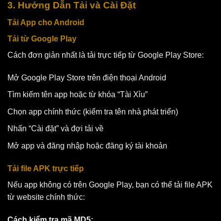
3. Hướng Dẫn Tải và Cài Đặt
Tải App cho Android
Tải từ Google Play
Cách đơn giản nhất là tải trực tiếp từ Google Play Store:
Mở Google Play Store trên điện thoại Android
Tìm kiếm tên app hoặc từ khóa “Tài Xỉu”
Chọn app chính thức (kiểm tra tên nhà phát triển)
Nhấn “Cài đặt” và đợi tải về
Mở app và đăng nhập hoặc đăng ký tài khoản
Tải file APK trực tiếp
Nếu app không có trên Google Play, bạn có thể tải file APK
từ website chính thức:
Cách kiểm tra mã MD5: