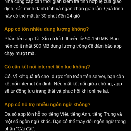
Nhà cung cấp cần thời gian kiểm tra tính hợp lệ của giao
dịch, xác minh danh tính và ngăn chặn gian lận. Quá trình
này có thể mất từ 30 phút đến 24 giờ.
App có tốn nhiều dung lượng không?
Phần lớn app Tài Xỉu có kích thước từ 50-150 MB. Bạn
nên có ít nhất 500 MB dung lượng trống để đảm bảo app
chạy mượt mà.
Có cần kết nối internet liên tục không?
Có. Vì kết quả trò chơi được tính toán trên server, bạn cần
kết nối internet ổn định. Nếu mất kết nối giữa chừng, app
sẽ tự động lưu trạng thái và phục hồi khi online lại.
App có hỗ trợ nhiều ngôn ngữ không?
Đa số app lớn hỗ trợ tiếng Việt, tiếng Anh, tiếng Trung và
một số ngôn ngữ khác. Bạn có thể thay đổi ngôn ngữ trong
phần “Cài đặt”.