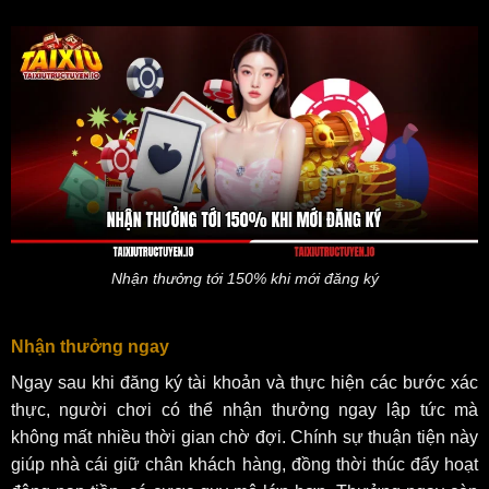
Nhận thưởng tới 150% khi mới đăng ký
Nhận thưởng ngay
Ngay sau khi đăng ký tài khoản và thực hiện các bước xác
thực, người chơi có thể nhận thưởng ngay lập tức mà
không mất nhiều thời gian chờ đợi. Chính sự thuận tiện này
giúp nhà cái giữ chân khách hàng, đồng thời thúc đẩy hoạt