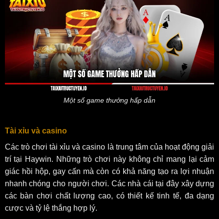
Một số game thưởng hấp dẫn
Tài xỉu và casino
Các trò chơi tài xỉu và casino là trung tâm của hoạt động giải
trí tại Haywin. Những trò chơi này không chỉ mang lại cảm
giác hồi hộp, gay cấn mà còn có khả năng tạo ra lợi nhuận
nhanh chóng cho người chơi. Các nhà cái tại đây xây dựng
các bàn chơi chất lượng cao, có thiết kế tinh tế, đa dạng
cược và tỷ lệ thắng hợp lý.