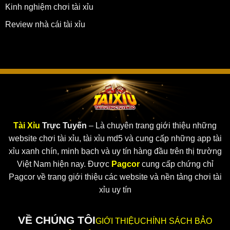
Kinh nghiệm chơi tài xỉu
Review nhà cái tài xỉu
Tài Xỉu
Trực Tuyến
– Là chuyên trang giới thiệu những
website chơi tài xỉu, tài xỉu md5 và cung cấp những app tài
xỉu xanh chín, minh bạch và uy tín hàng đầu trên thị trường
Việt Nam hiện nay. Được
Pagcor
cung cấp chứng chỉ
Pagcor về trang giới thiệu các website và nền tảng chơi tài
xỉu uy tín
VỀ CHÚNG TÔI
GIỚI THIỆU
CHÍNH SÁCH BẢO