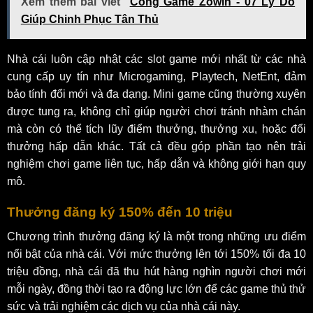
Xem thêm bài viết
Cổng Game Zowin - 07 Lý Do
Giúp Chinh Phục Tân Thủ
Nhà cái luôn cập nhật các slot game mới nhất từ các nhà
cung cấp uy tín như Microgaming, Playtech, NetEnt, đảm
bảo tính đổi mới và đa dạng. Mini game cũng thường xuyên
được tung ra, không chỉ giúp người chơi tránh nhàm chán
mà còn có thể tích lũy điểm thưởng, thưởng xu, hoặc đổi
thưởng hấp dẫn khác. Tất cả đều góp phần tạo nên trải
nghiệm chơi game liên tục, hấp dẫn và không giới hạn quy
mô.
Thưởng đăng ký 150% đến 10 triệu
Chương trình thưởng đăng ký là một trong những ưu điểm
nổi bật của nhà cái. Với mức thưởng lên tới 150% tối đa 10
triệu đồng, nhà cái đã thu hút hàng nghìn người chơi mới
mỗi ngày, đồng thời tạo ra động lực lớn để các game thủ thử
sức và trải nghiệm các dịch vụ của nhà cái này.