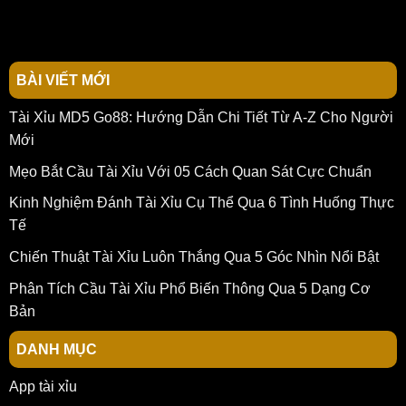
BÀI VIẾT MỚI
Tài Xỉu MD5 Go88: Hướng Dẫn Chi Tiết Từ A-Z Cho Người
Mới
Mẹo Bắt Cầu Tài Xỉu Với 05 Cách Quan Sát Cực Chuẩn
Kinh Nghiệm Đánh Tài Xỉu Cụ Thể Qua 6 Tình Huống Thực
Tế
Chiến Thuật Tài Xỉu Luôn Thắng Qua 5 Góc Nhìn Nổi Bật
Phân Tích Cầu Tài Xỉu Phổ Biến Thông Qua 5 Dạng Cơ
Bản
DANH MỤC
App tài xỉu