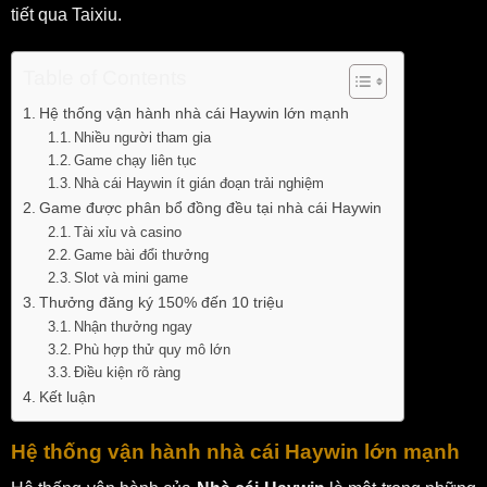
tiết qua Taixiu.
Table of Contents
Hệ thống vận hành nhà cái Haywin lớn mạnh
Nhiều người tham gia
Game chạy liên tục
Nhà cái Haywin ít gián đoạn trải nghiệm
Game được phân bổ đồng đều tại nhà cái Haywin
Tài xỉu và casino
Game bài đổi thưởng
Slot và mini game
Thưởng đăng ký 150% đến 10 triệu
Nhận thưởng ngay
Phù hợp thử quy mô lớn
Điều kiện rõ ràng
Kết luận
Hệ thống vận hành nhà cái Haywin lớn mạnh