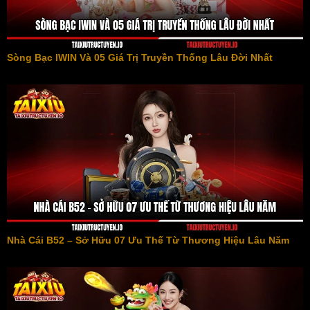
Sòng Bạc IWIN Và 05 Giá Trị Truyền Thống Lâu Đời Nhất
Nhà Cái B52 – Sở Hữu 07 Ưu Thế Từ Thương Hiệu Lâu Năm